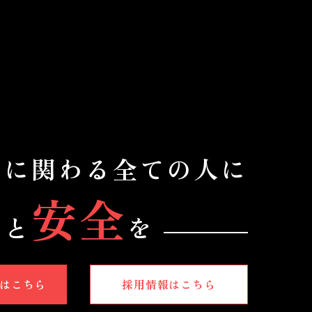
場
に関わる全ての人に
心
安全
と
を
はこちら
採用情報はこちら