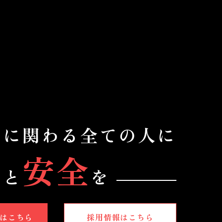
場
に関わる全ての人に
心
安全
と
を
はこちら
採用情報はこちら